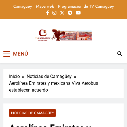
Saltar
Camagüey
Mapa web
Programación de TV Camagüey
al
contenido
Televisión Camagüey,
TV Camagüey: canal provincial cubano que
MENÚ
informa, educa y entretiene con contenidos
Cuba
culturales, sociales y comunitarios,
conectando la tradición camagüeyana con
la actualidad nacional
Inicio
Noticias de Camagüey
Aerolínea Emirates y mexicana Viva Aerobus
establecen acuerdo
NOTICIAS DE CAMAGÜEY