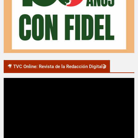
🎥 TVC Online: Revista de la Redacción Digital🎬