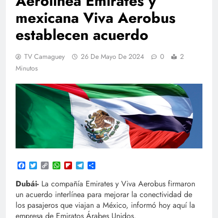
Aerolínea Emirates y
mexicana Viva Aerobus
establecen acuerdo
TV Camaguey
26 De Mayo De 2024
0
2
Minutos
Facebook
Twitter
Copy
WhatsApp
Flipboard
Telegram
Compartir
Link
Dubái-
La compañía Emirates y Viva Aerobus firmaron
un acuerdo interlínea para mejorar la conectividad de
los pasajeros que viajan a México, informó hoy aquí la
empresa de Emiratos Árabes Unidos.