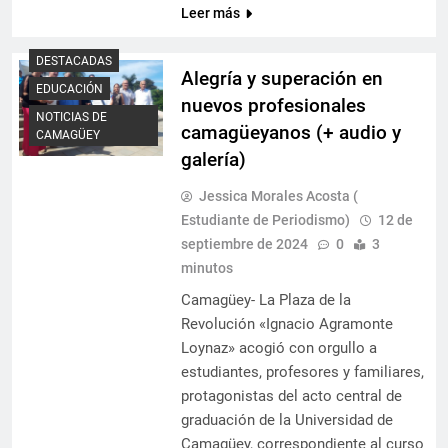
Leer más
DESTACADAS
Alegría y superación en
EDUCACIÓN
nuevos profesionales
NOTICIAS DE
camagüeyanos (+ audio y
CAMAGÜEY
galería)
Jessica Morales Acosta (
Estudiante de Periodismo)
12 de
septiembre de 2024
0
3
minutos
Camagüey- La Plaza de la
Revolución «Ignacio Agramonte
Loynaz» acogió con orgullo a
estudiantes, profesores y familiares,
protagonistas del acto central de
graduación de la Universidad de
Camagüey, correspondiente al curso