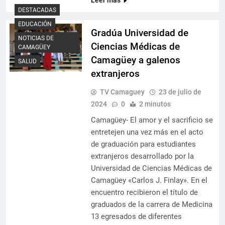
Leer más
DESTACADAS
EDUCACIÓN
Gradúa Universidad de
NOTICIAS DE
Ciencias Médicas de
CAMAGÜEY
Camagüey a galenos
SALUD
extranjeros
TV Camaguey
23 de julio de
2024
0
2 minutos
Camagüey- El amor y el sacrificio se
entretejen una vez más en el acto
de graduación para estudiantes
extranjeros desarrollado por la
Universidad de Ciencias Médicas de
Camagüey «Carlos J. Finlay». En el
encuentro recibieron el título de
graduados de la carrera de Medicina
13 egresados de diferentes