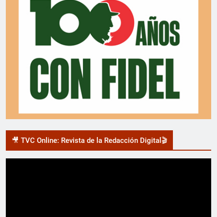
🎥 TVC Online: Revista de la Redacción Digital🎬