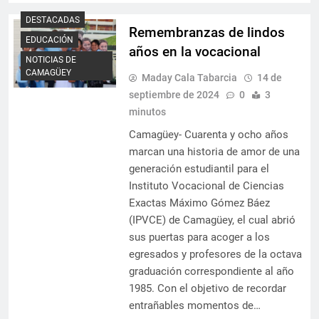
DESTACADAS
Remembranzas de lindos
EDUCACIÓN
años en la vocacional
NOTICIAS DE
CAMAGÜEY
Maday Cala Tabarcia
14 de
septiembre de 2024
0
3
minutos
Camagüey- Cuarenta y ocho años
marcan una historia de amor de una
generación estudiantil para el
Instituto Vocacional de Ciencias
Exactas Máximo Gómez Báez
(IPVCE) de Camagüey, el cual abrió
sus puertas para acoger a los
egresados y profesores de la octava
graduación correspondiente al año
1985. Con el objetivo de recordar
entrañables momentos de…