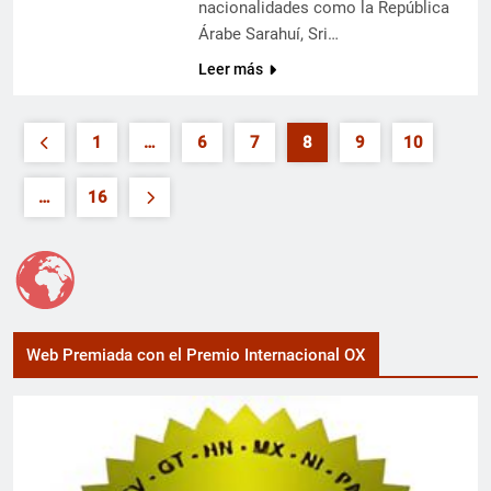
nacionalidades como la República
Árabe Sarahuí, Sri…
Leer más
1
…
6
7
8
9
10
…
16
Web Premiada con el Premio Internacional OX