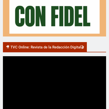
🎥 TVC Online: Revista de la Redacción Digital🎬