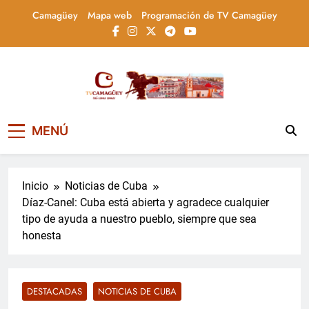
Saltar
Camagüey
Mapa web
Programación de TV Camagüey
al
contenido
Televisión Camagüey,
TV Camagüey: canal provincial cubano que
MENÚ
informa, educa y entretiene con contenidos
Cuba
culturales, sociales y comunitarios,
conectando la tradición camagüeyana con
la actualidad nacional
Inicio
Noticias de Cuba
Díaz-Canel: Cuba está abierta y agradece cualquier
tipo de ayuda a nuestro pueblo, siempre que sea
honesta
DESTACADAS
NOTICIAS DE CUBA