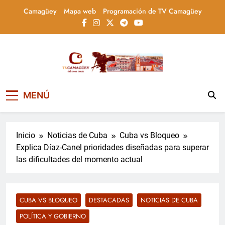
Saltar
Camagüey
Mapa web
Programación de TV Camagüey
al
contenido
Televisión Camagüey,
TV Camagüey: canal provincial cubano que
MENÚ
informa, educa y entretiene con contenidos
Cuba
culturales, sociales y comunitarios,
conectando la tradición camagüeyana con
la actualidad nacional
Inicio
Noticias de Cuba
Cuba vs Bloqueo
Explica Díaz-Canel prioridades diseñadas para superar
las dificultades del momento actual
CUBA VS BLOQUEO
DESTACADAS
NOTICIAS DE CUBA
POLÍTICA Y GOBIERNO