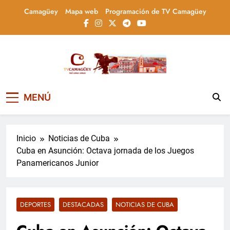
Saltar
Camagüey
Mapa web
Programación de TV Camagüey
al
contenido
Televisión Camagüey,
TV Camagüey: canal provincial cubano que
MENÚ
informa, educa y entretiene con contenidos
Cuba
culturales, sociales y comunitarios,
conectando la tradición camagüeyana con
la actualidad nacional
Inicio
Noticias de Cuba
Cuba en Asunción: Octava jornada de los Juegos
Panamericanos Junior
DEPORTES
DESTACADAS
NOTICIAS DE CUBA