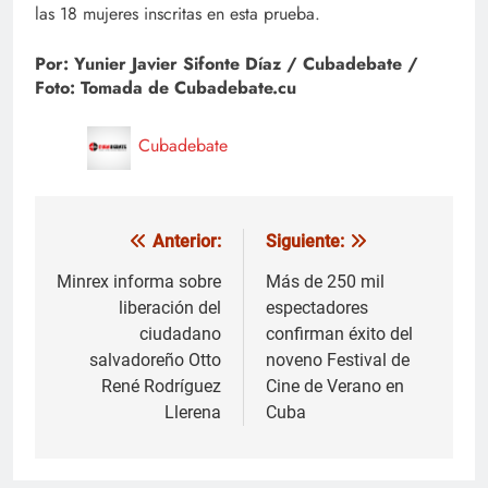
las 18 mujeres inscritas en esta prueba.
Por: Yunier Javier Sifonte Díaz / Cubadebate /
Foto: Tomada de Cubadebate.cu
Cubadebate
Anterior:
Siguiente:
Navegación
de
Minrex informa sobre
Más de 250 mil
liberación del
espectadores
entradas
ciudadano
confirman éxito del
salvadoreño Otto
noveno Festival de
René Rodríguez
Cine de Verano en
Llerena
Cuba