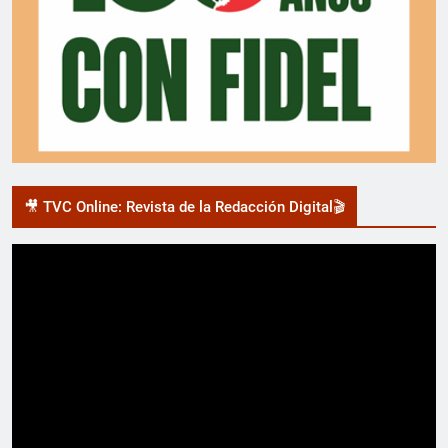
🎥 TVC Online: Revista de la Redacción Digital🎬