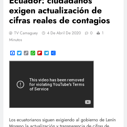
Ecuador: ciudadanos
exigen actualización de
cifras reales de contagios
TV Camaguey
4 De Abril De 2020
0
1
Minutos
Facebook
Twitter
Copy
WhatsApp
Flipboard
Telegram
Compartir
Link
Los ecuatorianos siguen exigiendo al gobierno de Lenín
Moreno la actualización y transparencia de cifras de