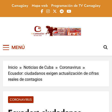
Saltar
Camagüey
Mapa web
Programación de TV Camagüey
al
contenido
Televisión Camagüey,
TV Camagüey: canal provincial cubano que
MENÚ
informa, educa y entretiene con contenidos
Cuba
culturales, sociales y comunitarios,
conectando la tradición camagüeyana con
la actualidad nacional
Inicio
Noticias de Cuba
Coronavirus
Ecuador: ciudadanos exigen actualización de cifras
reales de contagios
CORONAVIRUS