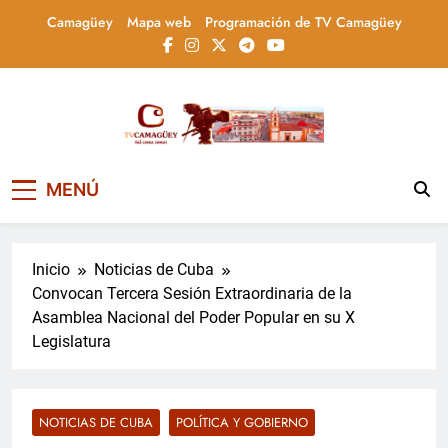
Saltar
Camagüey
Mapa web
Programación de TV Camagüey
al
contenido
Televisión Camagüey,
TV Camagüey: canal provincial cubano que
MENÚ
informa, educa y entretiene con contenidos
Cuba
culturales, sociales y comunitarios,
conectando la tradición camagüeyana con
la actualidad nacional
Inicio
Noticias de Cuba
Convocan Tercera Sesión Extraordinaria de la
Asamblea Nacional del Poder Popular en su X
Legislatura
NOTICIAS DE CUBA
POLÍTICA Y GOBIERNO