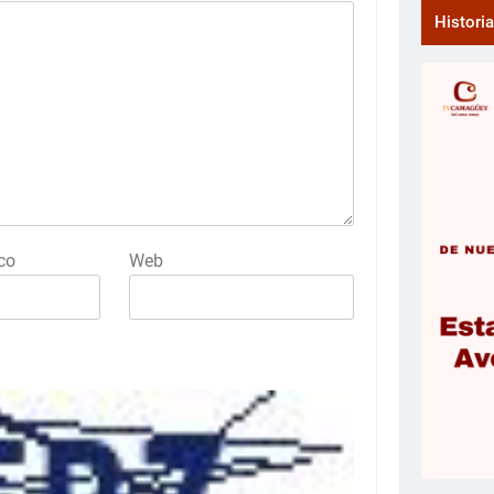
Histori
co
Web