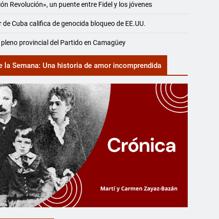
ón Revolución», un puente entre Fidel y los jóvenes
r de Cuba califica de genocida bloqueo de EE.UU.
 pleno provincial del Partido en Camagüey
e la Semana: Una historia de amor incomprendida