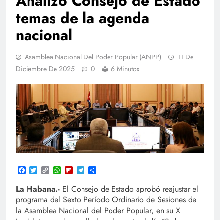
Analizó Consejo de Estado
temas de la agenda
nacional
Asamblea Nacional Del Poder Popular (ANPP)
11 De
Diciembre De 2025
0
6 Minutos
Facebook
Twitter
Copy
WhatsApp
Flipboard
Telegram
Compartir
Link
La Habana.-
El Consejo de Estado aprobó reajustar el
programa del Sexto Período Ordinario de Sesiones de
la Asamblea Nacional del Poder Popular, en su X