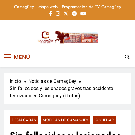
Saltar
Camagüey
Mapa web
Programación de TV Camagüey
al
contenido
Televisión Camagüey,
TV Camagüey: canal provincial cubano que
MENÚ
informa, educa y entretiene con contenidos
Cuba
culturales, sociales y comunitarios,
conectando la tradición camagüeyana con
la actualidad nacional
Inicio
Noticias de Camagüey
Sin fallecidos y lesionados graves tras accidente
ferroviario en Camagüey (+fotos)
DESTACADAS
NOTICIAS DE CAMAGÜEY
SOCIEDAD