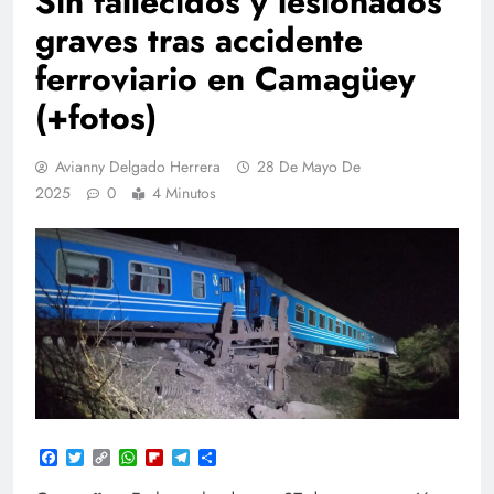
Sin fallecidos y lesionados
graves tras accidente
ferroviario en Camagüey
(+fotos)
Avianny Delgado Herrera
28 De Mayo De
2025
0
4 Minutos
Facebook
Twitter
Copy
WhatsApp
Flipboard
Telegram
Compartir
Link