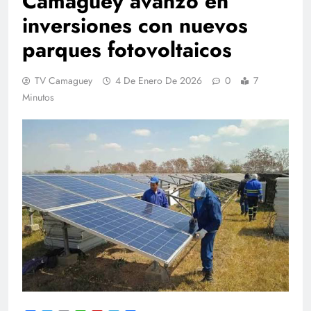
Camagüey avanzó en
inversiones con nuevos
parques fotovoltaicos
TV Camaguey
4 De Enero De 2026
0
7
Minutos