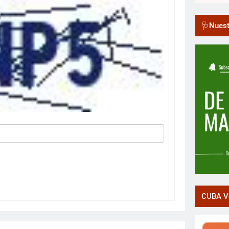
🩺Nuest
CUBA V