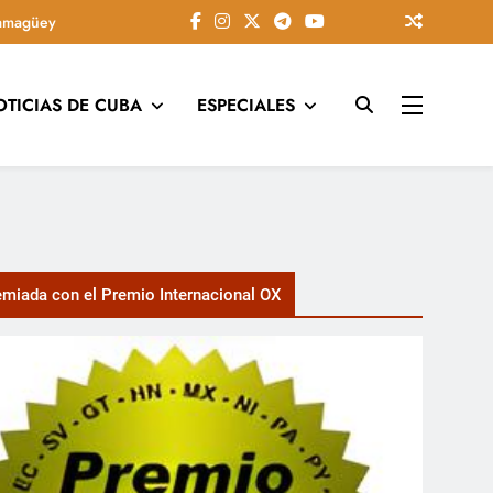
amagüey
OTICIAS DE CUBA
ESPECIALES
tarios, conectando la tradición camagüeyana con la actualidad
miada con el Premio Internacional OX