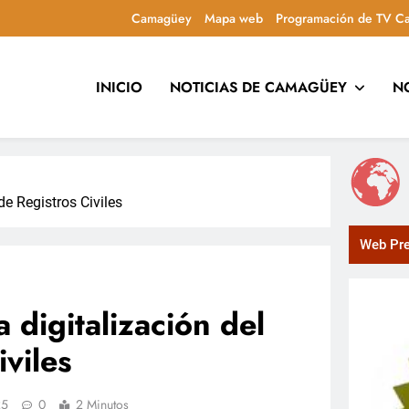
Camagüey
Mapa web
Programación de TV C
INICIO
NOTICIAS DE CAMAGÜEY
N
uca y entretiene con contenidos culturales, sociales y comuni
e Registros Civiles
Web Pre
digitalización del
viles
25
0
2 Minutos