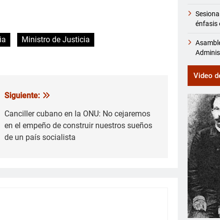
Sesiona
énfasis 
ia
Ministro de Justicia
Asamble
Adminis
Video d
Siguiente:
Canciller cubano en la ONU: No cejaremos
en el empeño de construir nuestros sueños
de un país socialista