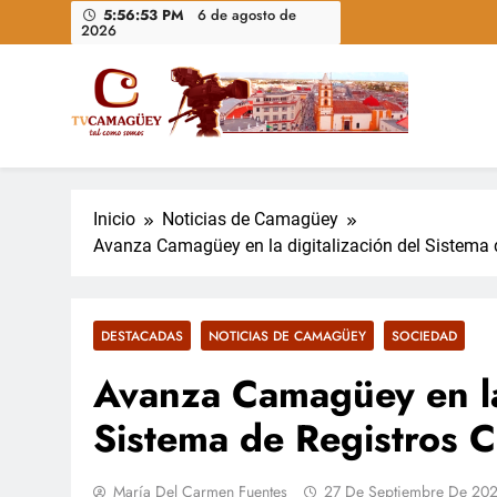
Saltar
5:56:54 PM
6 de agosto de
2026
al
contenido
Televisión Camagüey, Cuba
TV Camagüey: canal provincial cubano que informa, ed
nacional
Inicio
Noticias de Camagüey
Avanza Camagüey en la digitalización del Sistema d
DESTACADAS
NOTICIAS DE CAMAGÜEY
SOCIEDAD
Avanza Camagüey en la 
Sistema de Registros Ci
María Del Carmen Fuentes
27 De Septiembre De 20