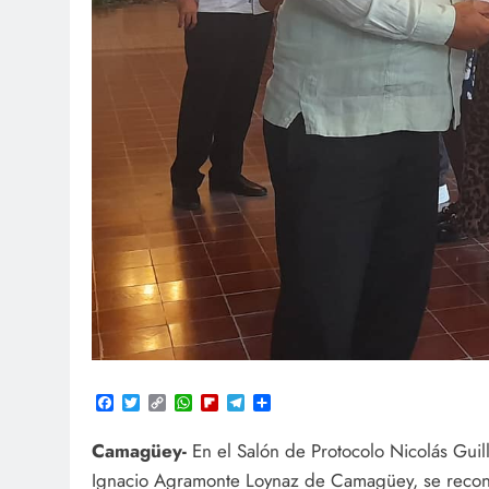
Facebook
Twitter
Copy
WhatsApp
Flipboard
Telegram
Compartir
Link
Camagüey-
En el Salón de Protocolo Nicolás Guil
Ignacio Agramonte Loynaz de Camagüey, se reconoc