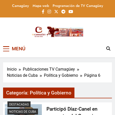
Saltar
Camagüey
Mapa web
Programación de TV Camagüey
al
contenido
Televisión Camagüey,
TV Camagüey: canal provincial cubano que
MENÚ
informa, educa y entretiene con contenidos
Cuba
culturales, sociales y comunitarios,
conectando la tradición camagüeyana con
la actualidad nacional
Inicio
Publicaciones TV Camagüey
Noticias de Cuba
Política y Gobierno
Página 6
Categoría:
Política y Gobierno
DESTACADAS
Participó Díaz-Canel en
NOTICIAS DE CUBA