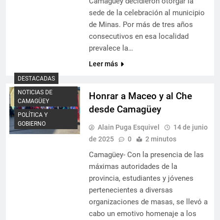
Camagüey decidieron otorgar la
sede de la celebración al municipio
de Minas. Por más de tres años
consecutivos en esa localidad
prevalece la…
Leer más
DESTACADAS
NOTICIAS DE
Honrar a Maceo y al Che
CAMAGÜEY
desde Camagüey
POLÍTICA Y
GOBIERNO
Alain Puga Esquivel
14 de junio
de 2025
0
2 minutos
Camagüey- Con la presencia de las
máximas autoridades de la
provincia, estudiantes y jóvenes
pertenecientes a diversas
organizaciones de masas, se llevó a
cabo un emotivo homenaje a los