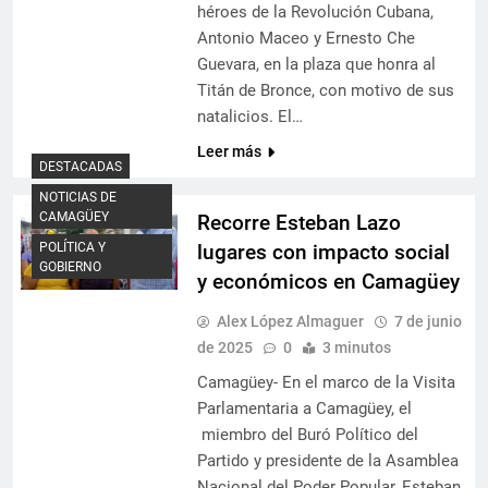
héroes de la Revolución Cubana,
Antonio Maceo y Ernesto Che
Guevara, en la plaza que honra al
Titán de Bronce, con motivo de sus
natalicios. El…
Leer más
DESTACADAS
NOTICIAS DE
CAMAGÜEY
Recorre Esteban Lazo
POLÍTICA Y
lugares con impacto social
GOBIERNO
y económicos en Camagüey
Alex López Almaguer
7 de junio
de 2025
0
3 minutos
Camagüey- En el marco de la Visita
Parlamentaria a Camagüey, el
miembro del Buró Político del
Partido y presidente de la Asamblea
Nacional del Poder Popular, Esteban